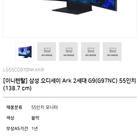
LS55CG970NKXKR
[이니렌탈] 삼성 오디세이 Ark 2세대 G9(G97NC) 55인치
(138.7 cm)
제품분류
55인치 모니터
색상
블랙
무상AS기간
1년