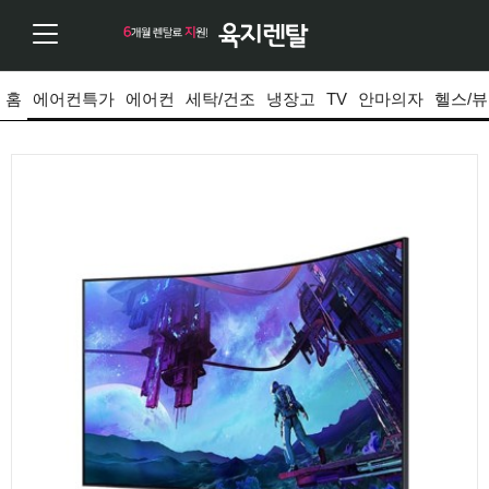
홈
에어컨특가
에어컨
세탁/건조
냉장고
TV
안마의자
헬스/