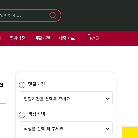
티
주방가전
생활가전
제휴카드
FAQ
렌탈기간
걸
색상선택