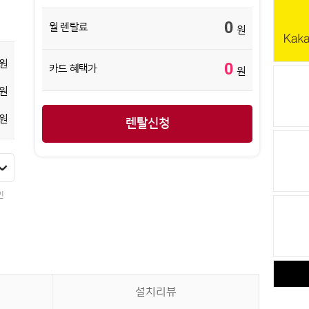
0
월 렌탈료
원
원
0
카드 혜택가
원
원
원
렌탈신청
인
설치리뷰