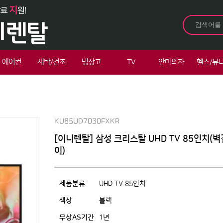
에어컨
세탁/건조
냉장고
TV
안마의자
헬스/뷰
KU85UD7030FXKR
[이니렌탈] 삼성 크리스탈 UHD TV 85인치(벽
이)
제품분류
UHD TV 85인치
색상
블랙
무상AS기간
1년