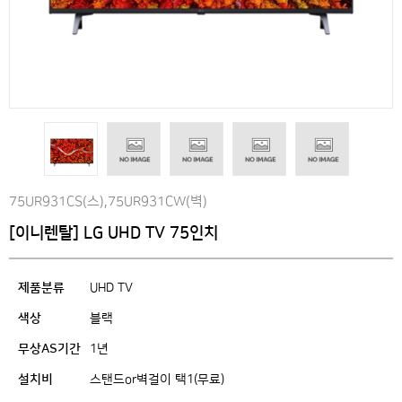
75UR931CS(스),75UR931CW(벽)
[이니렌탈] LG UHD TV 75인치
제품분류
UHD TV
색상
블랙
무상AS기간
1년
설치비
스탠드or벽걸이 택1(무료)