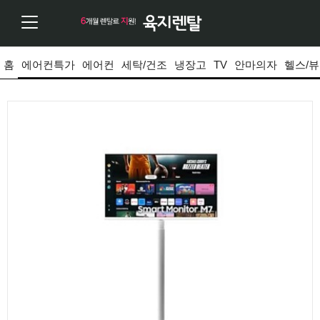
홈
에어컨특가
에어컨
세탁/건조
냉장고
TV
안마의자
헬스/