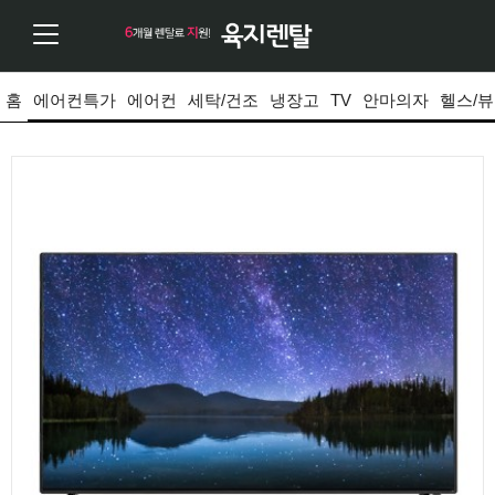
홈
에어컨특가
에어컨
세탁/건조
냉장고
TV
안마의자
헬스/