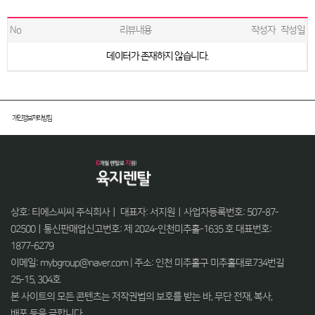
No
리뷰내용
작성자
작성일
데이터가 존재하지 않습니다.
개인정보처리방침
상호: 티에스씨씨 주식회사ㅣ 대표자: 서지원ㅣ사업자등록번호: 507-87-
02500ㅣ통신판매업신고번호: 제 2024-인천미추홀-1635 호 대표번호:
1877-6279
이메일: mybgroup@naver.com | 주소: 인천 미추홀구 미추홀대로734번길
25-15, 304호
본 사이트의 모든 콘텐츠는 저작권법의 보호를 받는 바, 무단 전재, 복사,
배포 등을 금합니다.