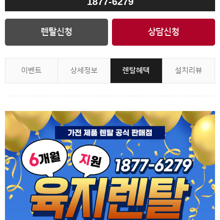
1877-6279
렌탈신청
상담신청
이벤트
상세정보
렌탈혜택
설치리뷰