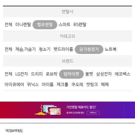
렌탈사
전체
이니렌탈
헬로렌탈
스마트
BS렌탈
카테고리
전체
제습,가습기
청소기
펫드라이룸
공기청정기
노트북
브랜드
전체
LG전자
드리미
로보락
럽마이팻
붐펫
삼성전자
에코백스
아이큐에어
위닉스
아이룸
제크롤
쿠오레
캣링크
페페
개인정보처리방침